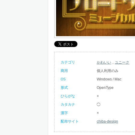
カテゴリ
かわいい
，
ユニーク
商用
個人利用のみ
OS
Windows / Mac
形式
OpenType
ひらがな
×
カタカナ
◯
漢字
×
配布サイト
chiba-design