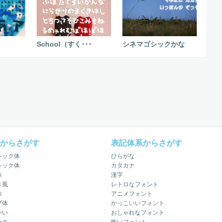
School（すく･･･
シネマゴシックかな
からさがす
表記体系からさがす
シック体
ひらがな
シック体
カタカナ
体
漢字
き風
レトロなフォント
体
アニメフォント
プ体
かっこいいフォント
いい
おしゃれなフォント