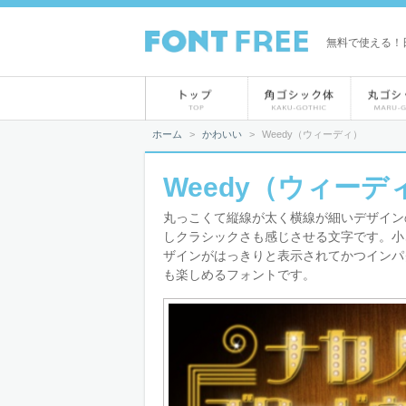
無料で使える！日
ホーム
>
かわいい
>
Weedy（ウィーディ）
Weedy（ウィーデ
丸っこくて縦線が太く横線が細いデザイン
しクラシックさも感じさせる文字です。小
ザインがはっきりと表示されてかつインパ
も楽しめるフォントです。