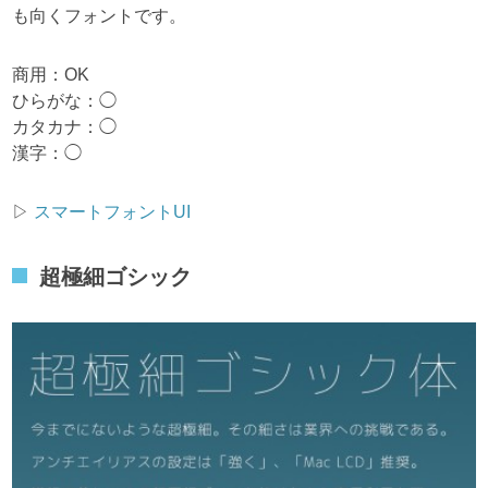
も向くフォントです。
商用：OK
ひらがな：◯
カタカナ：◯
漢字：◯
▷
スマートフォントUI
超極細ゴシック