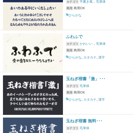
手書き風
，
毛筆体
カテゴリ
商用OK
商用
ひらがな
ふわふで
かわいい
，
毛筆体
カテゴリ
商用OK
商用
ひらがな
,
カタカナ
,
漢字
玉ねぎ楷書「激」･･･
毛筆体
カテゴリ
商用OK
商用
ひらがな
,
カタカナ
,
漢字
玉ねぎ楷書 無料･･･
毛筆体
カテゴリ