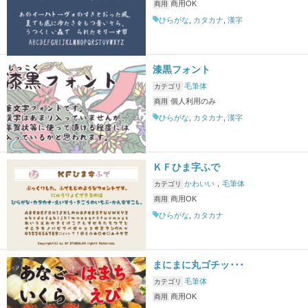
商用OK
商用
ひらがな
,
カタカナ
,
漢字
漆黒フォント
毛筆体
カテゴリ
個人利用のみ
商用
ひらがな
,
カタカナ
,
漢字
ＫＦひま字ふで
かわいい
，
毛筆体
カテゴリ
商用OK
商用
ひらがな
,
カタカナ
まにまに丸ゴチッ･･･
毛筆体
カテゴリ
商用OK
商用