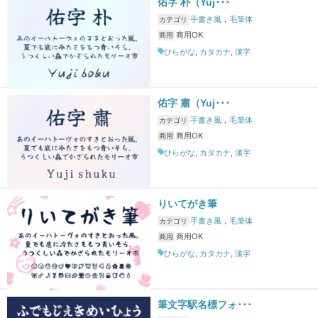
佑字 朴（Yuj･･･
手書き風
，
毛筆体
カテゴリ
商用OK
商用
ひらがな
,
カタカナ
,
漢字
佑字 肅（Yuj･･･
手書き風
，
毛筆体
カテゴリ
商用OK
商用
ひらがな
,
カタカナ
,
漢字
りいてがき筆
手書き風
，
毛筆体
カテゴリ
商用OK
商用
ひらがな
,
カタカナ
,
漢字
筆文字駅名標フォ･･･