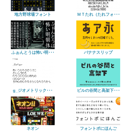
地方野球場フォント
ＭＴたれ（たれフォ･･･
ふぉんとうは怖い明･･･
バナナスリップ
g_ジオメトリック･･･
ビルの谷間と高架下･･･
ネオン
フォントポにほんご