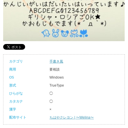
カテゴリ
手書き風
商用
要相談
OS
Windows
形式
TrueType
ひらがな
◯
カタカナ
◯
漢字
×
配布サイト
ちはやクレヨン | 〜Welina〜