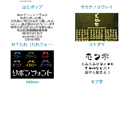
はとポップ
サカナノユウレイ
ＭＴたれ（たれフォ･･･
コトダマ
ribbon
モフ字