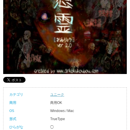
カテゴリ
ユニーク
商用
商用OK
OS
Windows / Mac
形式
TrueType
ひらがな
◯