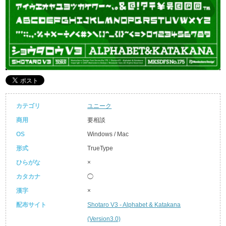
カテゴリ
ユニーク
商用
要相談
OS
Windows / Mac
形式
TrueType
ひらがな
×
カタカナ
◯
漢字
×
配布サイト
Shotaro V3 - Alphabet & Katakana
(Version3.0)