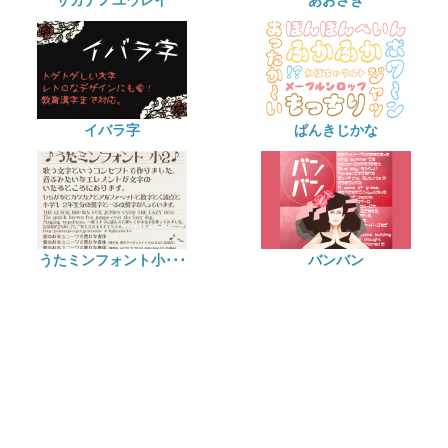
サカナノユウレイ
あおさぎ
イバラ字
ぱんきじかな
うたミンフォント小･･･
バンバン