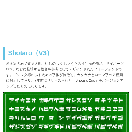
Shotaro（V3）
漫画家の石ノ森章太郎（いしのもり しょうたろう）氏の作品「サイボーグ
009」などに登場する擬音を参考にしてデザインされたフリーフォントで
す。ゴシック感のある太めの字体が特徴的。カタカナとローマ字の２種類
に対応しており、7年前にリリースされた「Shotaro 2go」をバージョンア
ップしたものになります。