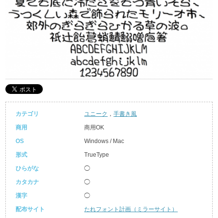
カテゴリ
ユニーク
，
手書き風
商用
商用OK
OS
Windows / Mac
形式
TrueType
ひらがな
◯
カタカナ
◯
漢字
◯
配布サイト
たれフォント計画（ミラーサイト）