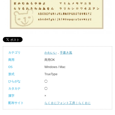
カテゴリ
かわいい
，
手書き風
商用
商用OK
OS
Windows / Mac
形式
TrueType
ひらがな
◯
カタカナ
◯
漢字
×
配布サイト
らくまにフォント工房｜らくまに