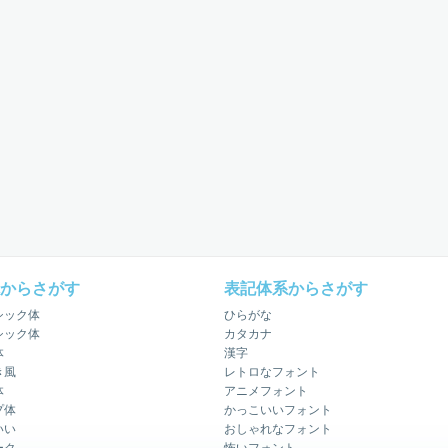
からさがす
表記体系からさがす
シック体
ひらがな
シック体
カタカナ
体
漢字
き風
レトロなフォント
体
アニメフォント
プ体
かっこいいフォント
いい
おしゃれなフォント