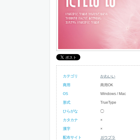
カテゴリ
かわいい
商用
商用OK
OS
Windows / Mac
形式
TrueType
ひらがな
◯
カタカナ
×
漢字
×
配布サイト
ガウプラ