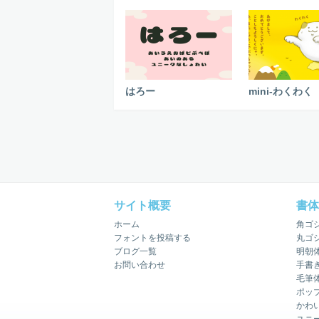
はろー
mini-わくわく
サイト概要
書体
ホーム
角ゴ
フォントを投稿する
丸ゴ
ブログ一覧
明朝
お問い合わせ
手書
毛筆
ポッ
かわ