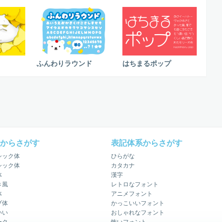
ふんわりラウンド
はちまるポップ
からさがす
表記体系からさがす
シック体
ひらがな
シック体
カタカナ
体
漢字
き風
レトロなフォント
体
アニメフォント
プ体
かっこいいフォント
いい
おしゃれなフォント