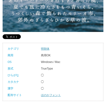
カテゴリ
明朝体
商用
商用OK
OS
Windows / Mac
形式
TrueType
ひらがな
◯
カタカナ
◯
漢字
◯
配布サイト
ほのかフォント