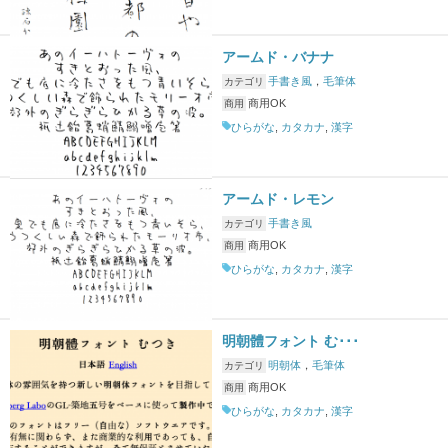
アームド・バナナ
手書き風
，
毛筆体
カテゴリ
商用OK
商用
ひらがな
,
カタカナ
,
漢字
アームド・レモン
手書き風
カテゴリ
商用OK
商用
ひらがな
,
カタカナ
,
漢字
明朝體フォント む･･･
明朝体
，
毛筆体
カテゴリ
商用OK
商用
ひらがな
,
カタカナ
,
漢字