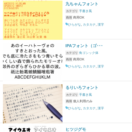
九ちゃんフォント
手書き風
カテゴリ
商用OK
商用
ひらがな
,
カタカナ
,
漢字
IPAフォント（ゴ･･･
角ゴシック体
カテゴリ
商用OK
商用
ひらがな
,
カタカナ
,
漢字
るりいろフォント
手書き風
カテゴリ
個人利用のみ
商用
ひらがな
,
カタカナ
,
漢字
ヒツジグモ