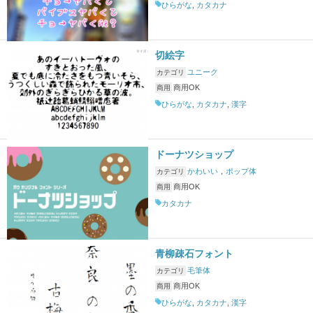
ひらがな
,
カタカナ
切絵字
ユニーク
カテゴリ
商用OK
商用
ひらがな
,
カタカナ
,
漢字
ドーナツショップ
かわいい
，
ポップ体
カテゴリ
商用OK
商用
カタカナ
青柳疎石フォント
毛筆体
カテゴリ
商用OK
商用
ひらがな
,
カタカナ
,
漢字