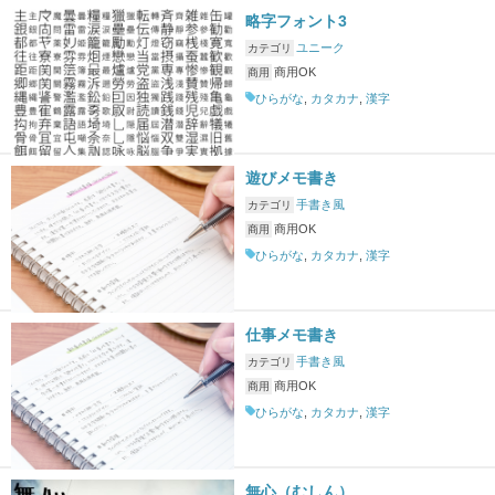
略字フォント3
ユニーク
カテゴリ
商用OK
商用
ひらがな
,
カタカナ
,
漢字
遊びメモ書き
手書き風
カテゴリ
商用OK
商用
ひらがな
,
カタカナ
,
漢字
仕事メモ書き
手書き風
カテゴリ
商用OK
商用
ひらがな
,
カタカナ
,
漢字
無心（むしん）