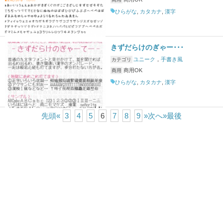
ひらがな
,
カタカナ
,
漢字
きずだらけのぎゃー･･･
ユニーク
，
手書き風
カテゴリ
商用OK
商用
ひらがな
,
カタカナ
,
漢字
先頭
«
3
4
5
6
7
8
9
»次へ
»最後