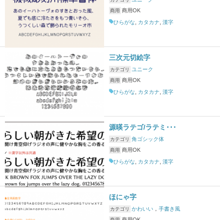
商用OK
商用
ひらがな
,
カタカナ
,
漢字
三次元切絵字
ユニーク
カテゴリ
商用OK
商用
ひらがな
,
カタカナ
,
漢字
源暎ラテゴ/ラテミ･･･
角ゴシック体
カテゴリ
商用OK
商用
ひらがな
,
カタカナ
,
漢字
ほにゃ字
かわいい
，
手書き風
カテゴリ
商用OK
商用