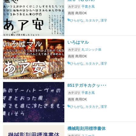
手書き風
カテゴリ
商用OK
商用
ひらがな
,
カタカナ
,
漢字
いろはマル
丸ゴシック体
カテゴリ
商用OK
商用
ひらがな
,
カタカナ
,
漢字
851テガキカクッ･･･
手書き風
カテゴリ
商用OK
商用
ひらがな
,
カタカナ
,
漢字
機械彫刻用標準書体
ユニーク
カテゴリ