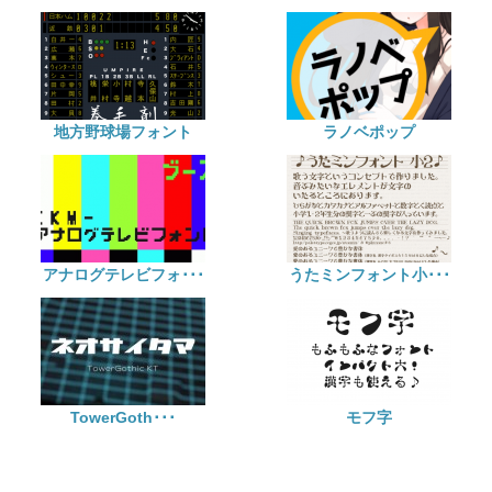
地方野球場フォント
ラノベポップ
アナログテレビフォ･･･
うたミンフォント小･･･
TowerGoth･･･
モフ字