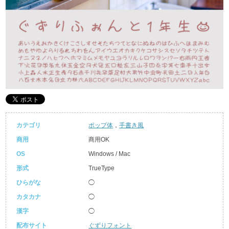
カテゴリ
ポップ体
，
手書き風
商用
商用OK
OS
Windows / Mac
形式
TrueType
ひらがな
◯
カタカナ
◯
漢字
◯
配布サイト
ぐずりフォント